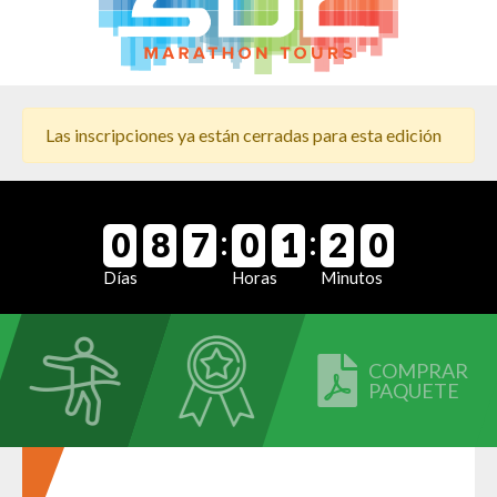
Las inscripciones ya están cerradas para esta edición
:
:
0
8
7
0
1
2
0
Días
Horas
Minutos
COMPRAR
PAQUETE