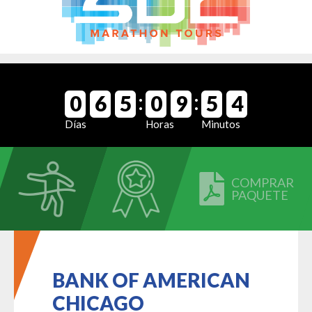
:
:
0
6
5
0
9
5
4
Días
Horas
Minutos
COMPRAR
PAQUETE
BANK OF AMERICAN
CHICAGO