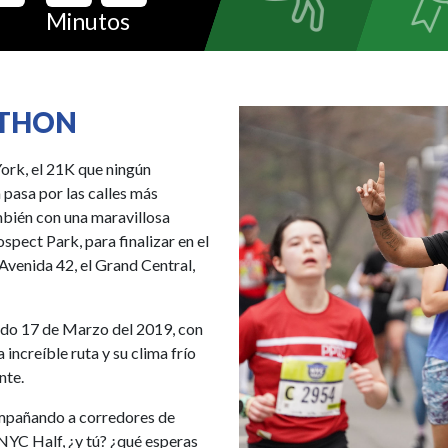
Minutos
ATHON
York, el 21K que ningún
 pasa por las calles más
mbién con una maravillosa
pect Park, para finalizar en el
Avenida 42, el Grand Central,
ado 17 de Marzo del 2019, con
 increíble ruta y su clima frío
nte.
mpañando a corredores de
NYC Half, ¿y tú? ¿qué esperas