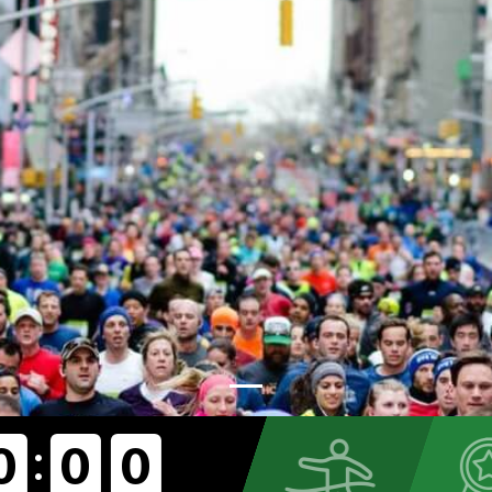
:
0
0
0