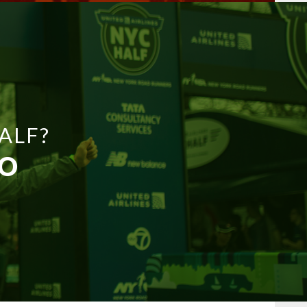
ALF?
EO